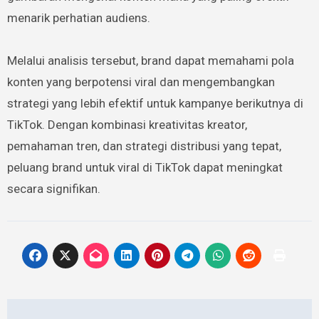
menarik perhatian audiens.
Melalui analisis tersebut, brand dapat memahami pola
konten yang berpotensi viral dan mengembangkan
strategi yang lebih efektif untuk kampanye berikutnya di
TikTok. Dengan kombinasi kreativitas kreator,
pemahaman tren, dan strategi distribusi yang tepat,
peluang brand untuk viral di TikTok dapat meningkat
secara signifikan.
Post