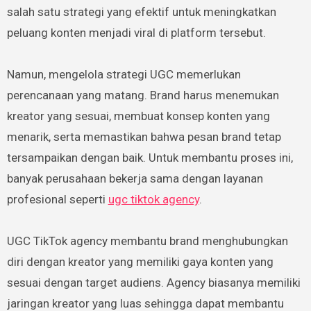
salah satu strategi yang efektif untuk meningkatkan
peluang konten menjadi viral di platform tersebut.
Namun, mengelola strategi UGC memerlukan
perencanaan yang matang. Brand harus menemukan
kreator yang sesuai, membuat konsep konten yang
menarik, serta memastikan bahwa pesan brand tetap
tersampaikan dengan baik. Untuk membantu proses ini,
banyak perusahaan bekerja sama dengan layanan
profesional seperti
ugc tiktok agency
.
UGC TikTok agency membantu brand menghubungkan
diri dengan kreator yang memiliki gaya konten yang
sesuai dengan target audiens. Agency biasanya memiliki
jaringan kreator yang luas sehingga dapat membantu