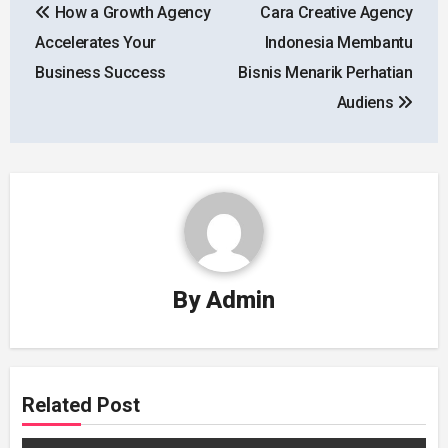
How a Growth Agency
Cara Creative Agency
navigation
Accelerates Your
Indonesia Membantu
Business Success
Bisnis Menarik Perhatian
Audiens
By
Admin
Related Post