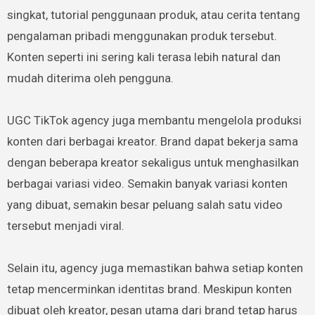
singkat, tutorial penggunaan produk, atau cerita tentang
pengalaman pribadi menggunakan produk tersebut.
Konten seperti ini sering kali terasa lebih natural dan
mudah diterima oleh pengguna.
UGC TikTok agency juga membantu mengelola produksi
konten dari berbagai kreator. Brand dapat bekerja sama
dengan beberapa kreator sekaligus untuk menghasilkan
berbagai variasi video. Semakin banyak variasi konten
yang dibuat, semakin besar peluang salah satu video
tersebut menjadi viral.
Selain itu, agency juga memastikan bahwa setiap konten
tetap mencerminkan identitas brand. Meskipun konten
dibuat oleh kreator, pesan utama dari brand tetap harus